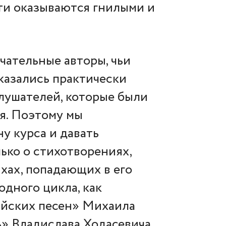
ети оказываются гнилыми и
чательные авторы, чьи
оказались практически
лушателей, которые были
бя. Поэтому мы
у курса и давать
ько о стихотворениях,
ихах, попадающих в его
одного цикла, как
ийских песен» Михаила
ь» Владислава Ходасевича,