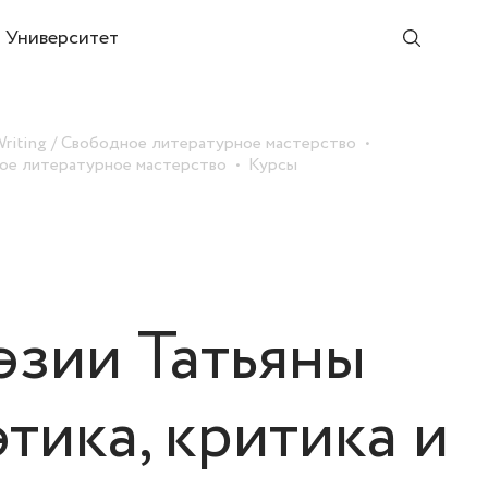
Университет
Writing / Свободное литературное мастерство
дное литературное мастерство
Курсы
эзии Татьяны
тика, критика и