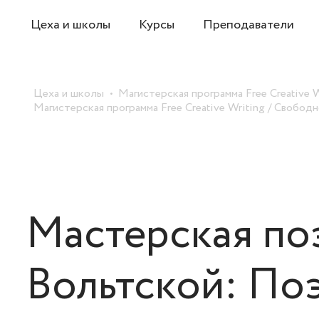
Цеха и школы
Курсы
Преподаватели
Цеха и школы
Магистерская программа Free Creative 
Магистерская программа Free Creative Writing / Свобо
Мастерская по
Вольтской: Поэ