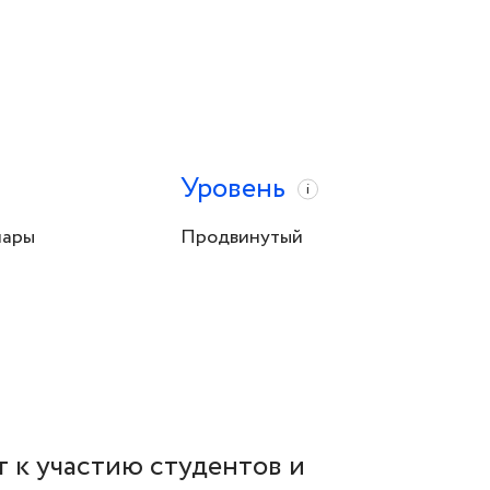
Уровень
i
нары
Продвинутый
т к участию студентов и