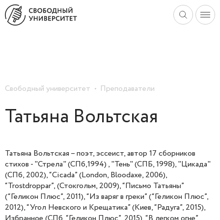
Свободный университет
Преподаватели
Татьяна Вольтская
Татьяна Вольтская – поэт, эссеист, автор 17 сборников
стихов - "Стрела" (СПб,1994) , "Тень" (СПБ, 1998), "Цикада"
(СПб, 2002), “Cicada” (London, Bloodaxe, 2006),
“Trostdroppar”, (Стокгольм, 2009), “Письмо Татьяны”
(“Геликон Плюс”, 2011), “Из варяг в греки” (“Геликон Плюс”,
2012), “Угол Невского и Крещатика” (Киев, “Радуга”, 2015),
Избранное (СПб, “Геликон Плюс”, 2015), “В легком огне”