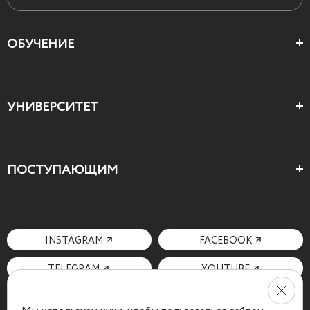
ОБУЧЕНИЕ
Цеха и школы
УНИВЕРСИТЕТ
Все курсы
О Свободном
ПОСТУПАЮЩИМ
Декларация ценностей
Поступающим
Как поступить
Мотивационное письмо
INSTAGRAM
FACEBOOK
Вопросы и ответы
TELEGRAM
YOUTUBE