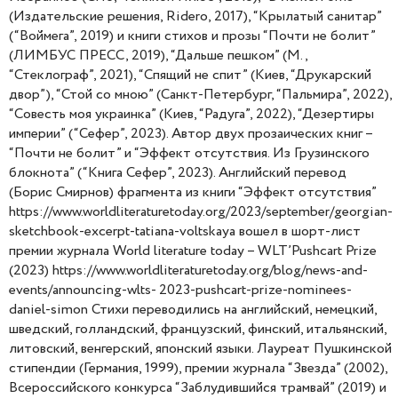
(Издательские решения, Ridero, 2017), “Крылатый санитар”
(“Воймега”, 2019) и книги стихов и прозы “Почти не болит”
(ЛИМБУС ПРЕСС, 2019), “Дальше пешком” (М.,
“Стеклограф”, 2021), “Спящий не спит” (Киев, “Друкарский
двор”), “Стой со мною” (Санкт-Петербург, “Пальмира”, 2022),
“Совесть моя украинка” (Киев, “Радуга”, 2022), “Дезертиры
империи” (“Сефер”, 2023). Автор двух прозаических книг –
“Почти не болит” и “Эффект отсутствия. Из Грузинского
блокнота” (“Книга Сефер”, 2023). Английский перевод
(Борис Смирнов) фрагмента из книги “Эффект отсутствия”
https://www.worldliteraturetoday.org/2023/september/georgian-
sketchbook-excerpt-tatiana-voltskaya вошел в шорт-лист
премии журнала World literature today – WLT’Pushcart Prize
(2023) https://www.worldliteraturetoday.org/blog/news-and-
events/announcing-wlts- 2023-pushcart-prize-nominees-
daniel-simon Стихи переводились на английский, немецкий,
шведский, голландский, французский, финский, итальянский,
литовский, венгерский, японский языки. Лауреат Пушкинской
стипендии (Германия, 1999), премии журнала “Звезда” (2002),
Всероссийского конкурса “Заблудившийся трамвай” (2019) и