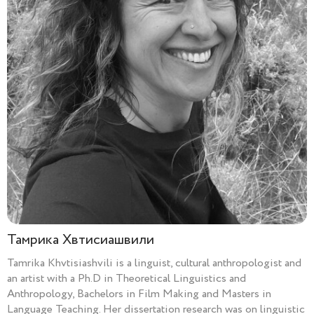
Тамрика Хвтисиашвили
Tamrika Khvtisiashvili is a linguist, cultural anthropologist and
an artist with a Ph.D in Theoretical Linguistics and
Anthropology, Bachelors in Film Making and Masters in
Language Teaching. Her dissertation research was on linguistic