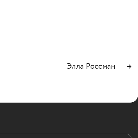
Элла Россман
→