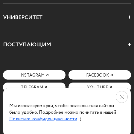
Цеха и школы
УНИВЕРСИТЕТ
Все курсы
О Свободном
ПОСТУПАЮЩИМ
Декларация ценностей
Поступающим
Как поступить
Мотивационное письмо
INSTAGRAM
FACEBOOK
Вопросы и ответы
TELEGRAM
YOUTUBE
Мы используем куки, чтобы пользоваться сайтом
было удобно. Подробнее можно почитать в нашей
Политике конфиденциальности
:)
Политика конфиденциальности