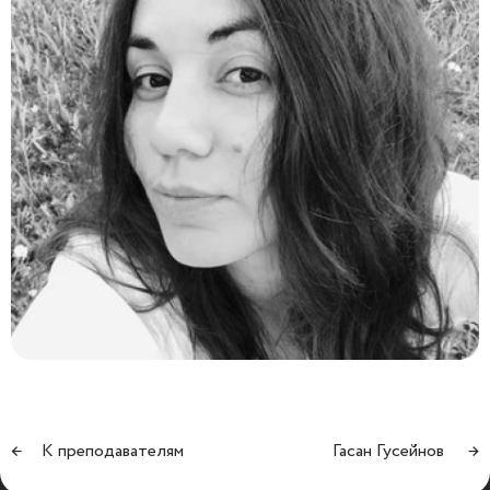
←
К преподавателям
Гасан Гусейнов
→