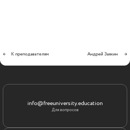
←
К преподавателям
Андрей Заякин
→
info@freeuniversity.education
Для вопросов