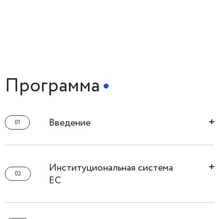
Программа
Введение
01
История основания Европейского союза. Декларация
Шумана. Европейское экономическое сообщество и
Институциональная система
„Римские договоры”. От Европейских сообществ к
02
ЕС
Европейскому союзу. Правосубъектность ЕС. Лиссабонский
договор.
Основные органы Европейского союза и особенности их
функционирования. Принцип институционального