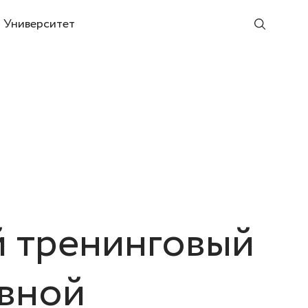
Университет
 тренинговый
ивной