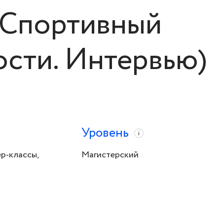
(Спортивный
ости. Интервью)
Уровень
i
р-классы,
Магистерский