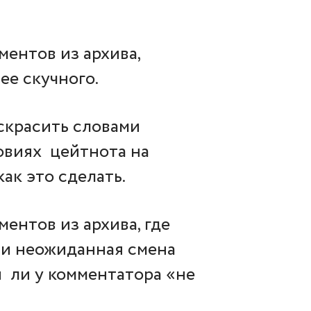
ентов из архива,
е скучного.
аскрасить словами
овиях цейтнота на
ак это сделать.
ентов из архива, где
 и неожиданная смена
я ли у комментатора «не