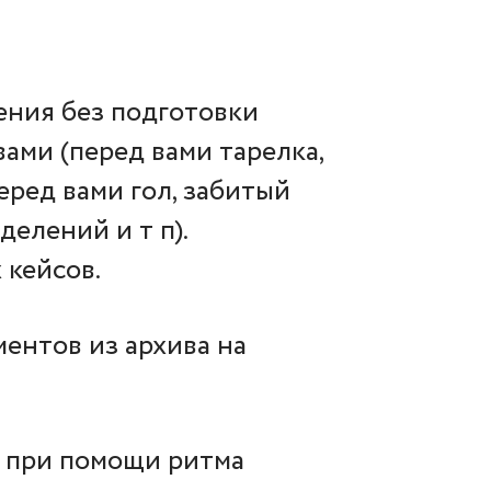
ения без подготовки
ами (перед вами тарелка,
еред вами гол, забитый
делений и т п).
 кейсов.
ентов из архива на
к при помощи ритма