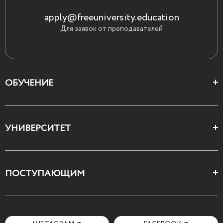
apply@freeuniversity.education
Для заявок от преподавателей
ОБУЧЕНИЕ
Цеха и школы
УНИВЕРСИТЕТ
Все курсы
О Свободном
ПОСТУПАЮЩИМ
Декларация ценностей
Поступающим
Как поступить
Мотивационное письмо